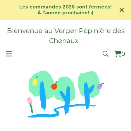
Les commandes 2026 sont fermées!
À l'année prochaine! :)
Bienvenue au Verger Pépinière des
Chenaux !
0
Vie
0
car
ite