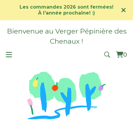
Les commandes 2026 sont fermées!
À l'année prochaine! :)
Bienvenue au Verger Pépinière des
Chenaux !
0
Vie
0
car
ite