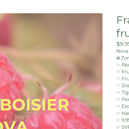
Fr
fr
$
9.
Nova
❄️ Zo
☞ Réc
☞ Fru
☞ Fru
☞ Dr
☞ Ti
☞ Peu
☞ Ex
☞ Hau
☞ 9,9
✅ SVP