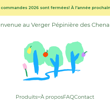
 commandes 2026 sont fermées! À l'année prochaine
nvenue au Verger Pépinière des Chena
Produits
À propos
FAQ
Contact