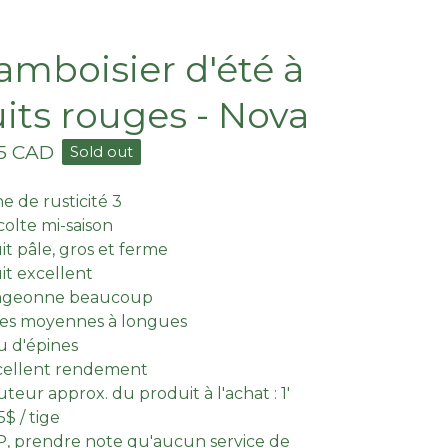
amboisier d'été à
uits rouges - Nova
95
CAD
Sold out
ne de rusticité 3
olte mi-saison
it pâle, gros et ferme
it excellent
ageonne beaucoup
ges moyennes à longues
 d'épines
cellent rendement
teur approx. du produit à l'achat : 1'
5$ / tige
, prendre note qu'aucun service de