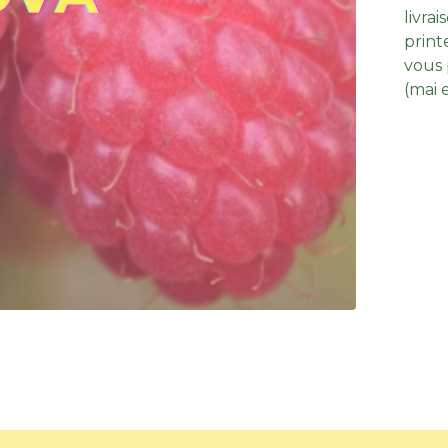
livra
prin
vous 
(mai e