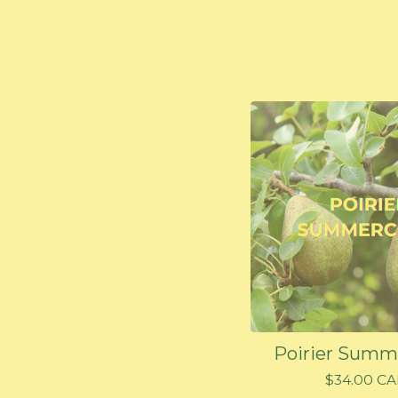
Poirier Summ
$
34.00
CA