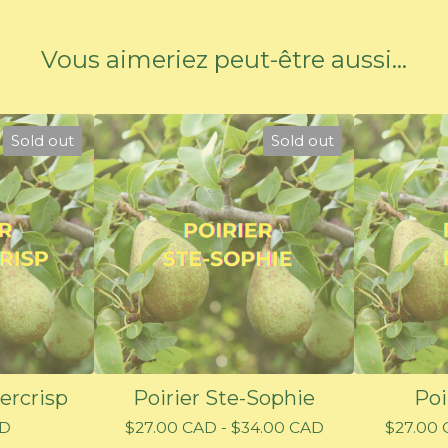
Vous aimeriez peut-être aussi...
Sold out
Sold out
ercrisp
Poirier Ste-Sophie
Poi
D
$
27.00
CAD
-
$
34.00
CAD
$
27.00