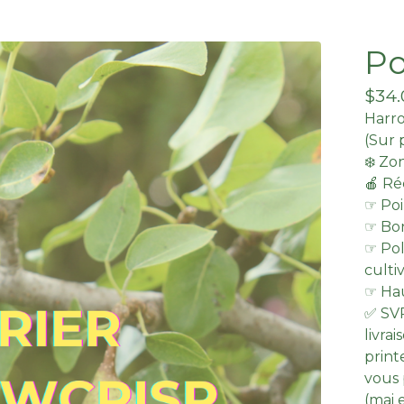
Po
$
34
Harr
(Sur 
❄️ Zo
🍎 Ré
☞ Poi
☞ Bon
☞ Pol
culti
☞ Hau
✅ SVP
livra
prin
vous 
(mai e