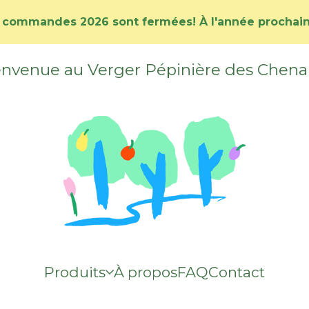
 commandes 2026 sont fermées! À l'année prochaine
nvenue au Verger Pépinière des Chena
Produits
À propos
FAQ
Contact