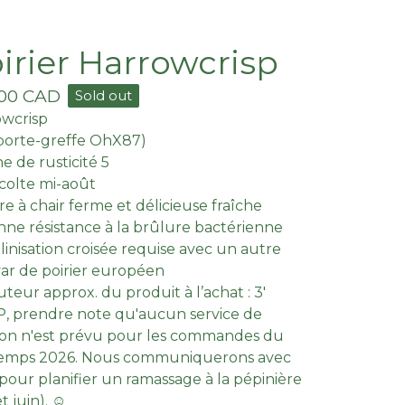
irier Harrowcrisp
.00
CAD
Sold out
owcrisp
porte-greffe OhX87)
ne de rusticité 5
colte mi-août
re à chair ferme et délicieuse fraîche
ne résistance à la brûlure bactérienne
linisation croisée requise avec un autre
var de poirier européen
teur approx. du produit à l’achat : 3'
, prendre note qu'aucun service de
ison n'est prévu pour les commandes du
temps 2026. Nous communiquerons avec
pour planifier un ramassage à la pépinière
t juin). ☺︎