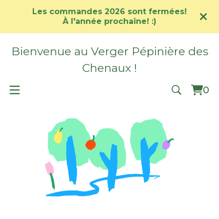
Les commandes 2026 sont fermées!
À l'année prochaine! :)
Bienvenue au Verger Pépinière des
Chenaux !
0
Vie
0
car
ite